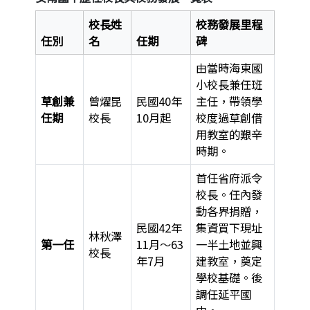
校長姓
校務發展里程
任別
名
任期
碑
由當時海東國
小校長兼任班
草創兼
曾燿昆
民國40年
主任，帶領學
任期
校長
10月起
校度過草創借
用教室的艱辛
時期。
首任省府派令
校長。任內發
動各界捐贈，
民國42年
集資買下現址
林秋澤
第一任
11月～63
一半土地並興
校長
年7月
建教室，奠定
學校基礎。後
調任延平國