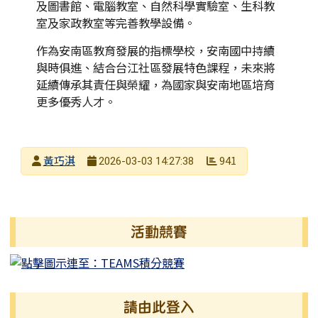
及圖書館、電腦教室、自然科學實驗室、生科教
室及家政教室等完善教學設備。
作為安南區教育發展的指標學校，安南國中持續
與時俱進、結合台江社區發展特色課程，未來將
延續傳承其責任與榮耀，為國家與安南地區培育
更多優秀人才。
發布者
黃巧淇
941
2026-03-03 14:27:38
發布日期
瀏覽次數
左邊區域內容
活動競賽
請由此登入