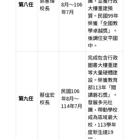
郭憲璋
團，並獲行政
第八任
8月～106
校長
大樓重建預
年7月
算。民國99年
榮獲「全國教
學卓越獎」。
後調任安平國
中。
完成包含行政
圖書大樓重建
等大量硬體建
設。榮獲教育
部113年「閱
民國106
蔡佳宏
讀磐石獎」。
第九任
年8月～
校長
發展多元社
114年7月
團，帶動學校
成為區域最大
校，113學年
度新生達19