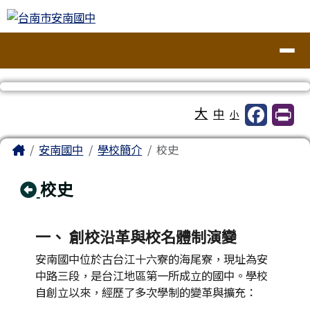
台南市安南國中
跳至主內容區
導覽列
工具列
大
中
小
頁尾區域
主內容區域
Home
安南國中
學校簡介
校史
回上頁
校史
一、 創校沿革與校名體制演變
安南國中位於古台江十六寮的海尾寮，現址為安
中路三段，是台江地區第一所成立的國中。學校
自創立以來，經歷了多次學制的變革與擴充：