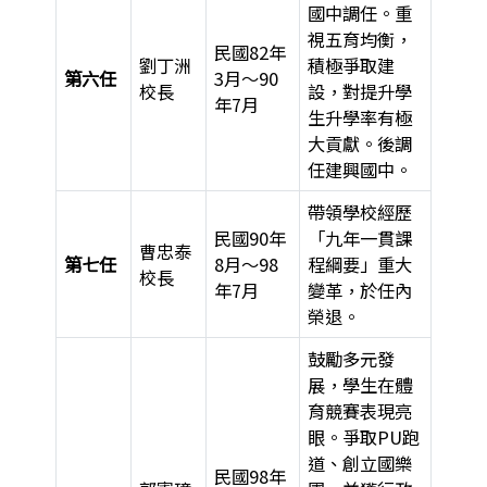
國中調任。重
視五育均衡，
民國82年
劉丁洲
積極爭取建
第六任
3月～90
校長
設，對提升學
年7月
生升學率有極
大貢獻。後調
任建興國中。
帶領學校經歷
民國90年
「九年一貫課
曹忠泰
第七任
8月～98
程綱要」重大
校長
年7月
變革，於任內
榮退。
鼓勵多元發
展，學生在體
育競賽表現亮
眼。爭取PU跑
道、創立國樂
民國98年