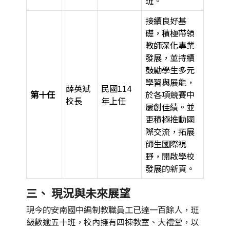
班。
接續良好基
礎，積極帶領
教師深化專業
發展，並持續
鼓勵學生多元
學習與展能，
薛英斌
民國114
第十任
於各項競賽中
校長
年上任
屢創佳績。並
更積極推動國
際交流，拓展
師生國際視
野，開啟學校
發展的新頁。
三、 現況與未來展望
現今的安南國中編制教職員工已達一百餘人，班
級數逾五十班，校內擁有四棟教室、大禮堂，以