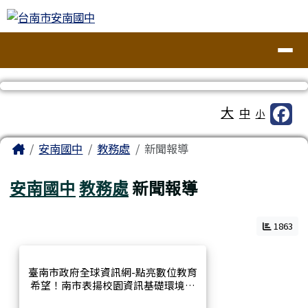
台南市安南國中
跳至主內容區
導覽列
工具列
大
中
小
頁尾區域
主內容區域
Home
安南國中
教務處
新聞報導
安南國中
教務處
新聞報導
1863
臺南市政府全球資訊網-點亮數位教育
希望！南市表揚校園資訊基礎環境暨
數位學習績優學校與教師-機關新聞