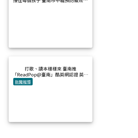
接住每個孩子 臺南市中輟預防績效亮
眼 全國表揚獲績優縣市等4獎項-機關
新聞
打歌、讀本樣樣來 臺南推
「ReadPop@臺南」酷英網認證 英語
學習更有感-市府新聞
新聞報導