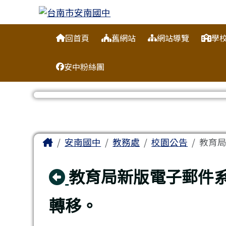
台南市安南國中
跳至主內容區
導覽列
回首頁
舊網站
網站導覽
學
安中粉絲團
工具列
頁尾區域
主內容區域
Home
安南國中
教務處
校園公告
教育局
回上頁
教育局新版電子郵件系
轉移。