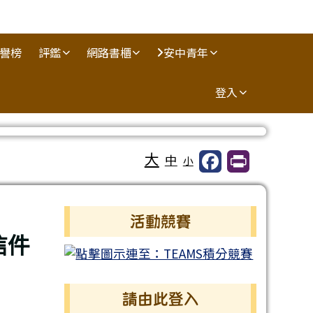
譽榜
評鑑
網路書櫃
安中青年
登入
大
中
小
。
左邊區域內容
活動競賽
信件
請由此登入