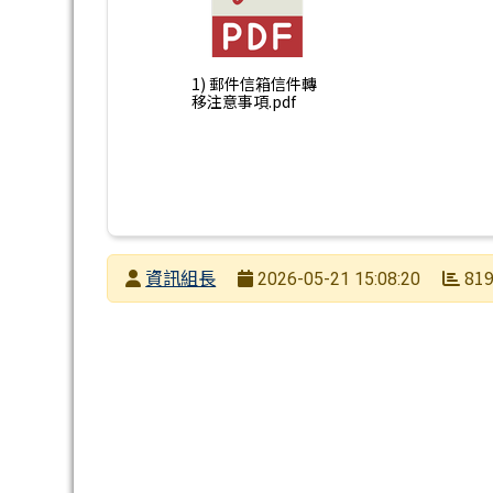
1) 郵件信箱信件轉
移注意事項.pdf
發布者
資訊組長
81
2026-05-21 15:08:20
發布日期
瀏覽次數