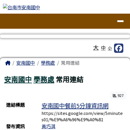
台南市安南國中
跳至主內容區
導覽列
工具列
大
中
小
頁尾區域
主內容區域
Home
安南國中
學務處
常用連結
安南國中
學務處
常用連結
927
連結列表
連結標題
安南國中餐前5分鐘資訊網
https://sites.google.com/view/5minute
s01/%E9%A6%96%E9%A0%81
發布資訊
黃巧淇