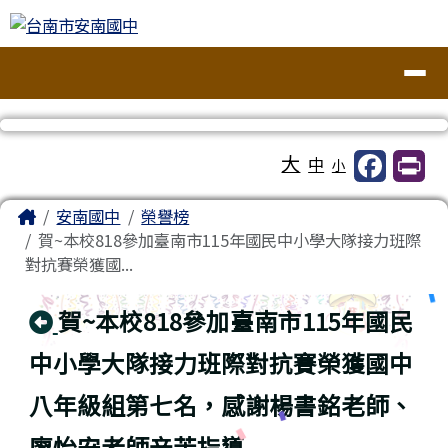
台南市安南國中
跳至主內容區
導覽列
工具列
大
中
小
頁尾區域
主內容區域
Home
安南國中
榮譽榜
賀~本校818參加臺南市115年國民中小學大隊接力班際
對抗賽榮獲國...
回上頁
賀~本校818參加臺南市115年國民
中小學大隊接力班際對抗賽榮獲國中
八年級組第七名，感謝楊書銘老師、
廖怡安老師辛苦指導