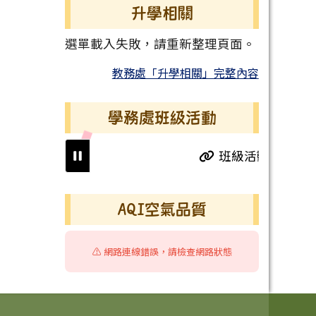
升學相關
選單載入失敗，請重新整理頁面。
教務處「升學相關」完整內容
學務處班級活動
班級活動
右邊區域內容
AQI空氣品質
⚠️ 網路連線錯誤，請檢查網路狀態