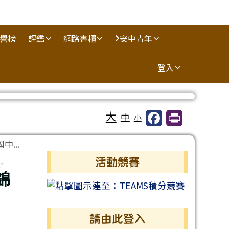
譽榜
評鑑
網路書櫃
安中青年
登入
大
中
小
...
左邊區域內容
活動競賽
錦
請由此登入