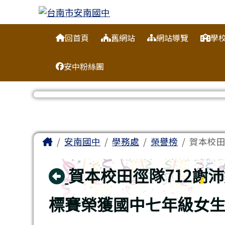
台南市安南國中
跳至主內容區
導覽列
回首頁
舊網站
網站導覽
學
安中粉絲團
工具列
頁尾區域
主內容區域
Home
安南國中
學務處
榮譽榜
賀本校田
回上頁
賀本校田徑隊712謝
標賽榮獲國中七年級女