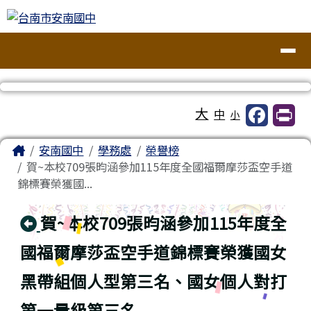
台南市安南國中
跳至主內容區
導覽列
工具列
大
中
小
頁尾區域
主內容區域
Home
安南國中
學務處
榮譽榜
賀~本校709張昀涵參加115年度全國福爾摩莎盃空手道
錦標賽榮獲國...
回上頁
賀~本校709張昀涵參加115年度全
國福爾摩莎盃空手道錦標賽榮獲國女
黑帶組個人型第三名、國女個人對打
第一量級第三名