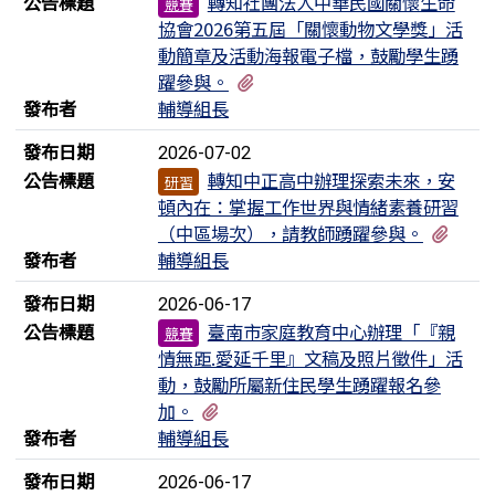
公告標題
轉知社團法人中華民國關懷生命
競賽
協會2026第五屆「關懷動物文學獎」活
動簡章及活動海報電子檔，鼓勵學生踴
有2個附檔
躍參與。
發布者
輔導組長
發布日期
2026-07-02
公告標題
轉知中正高中辦理探索未來，安
研習
頓內在：掌握工作世界與情緒素養研習
有1
（中區場次），請教師踴躍參與。
發布者
輔導組長
發布日期
2026-06-17
公告標題
臺南市家庭教育中心辦理「『親
競賽
情無距.愛延千里』文稿及照片徵件」活
動，鼓勵所屬新住民學生踴躍報名參
有1個附檔
加。
發布者
輔導組長
發布日期
2026-06-17