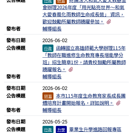
行政
研習
會辦理2026年度「用光點亮世界～和氣
大愛春風化雨教師生命成長營」 資訊，
有1個附
歡迎鼓勵所屬教師踴躍參加。
發布者
輔導組長
發布日期
2026-06-02
公告標題
函轉國立高雄師範大學辦理115年
行政
「教師在職進修生命教育專長增能學分
班」招生簡章1份，請貴校鼓勵所屬教師
有1個附檔
踴躍報名。
發布者
輔導組長
發布日期
2026-06-02
公告標題
本市115年度生命教育家長成長團
研習
有1
體培育計畫開始報名，詳如說明。
發布者
輔導組長
發布日期
2026-05-25
公告標題
畢業生升學進路回報專區
行政
升學