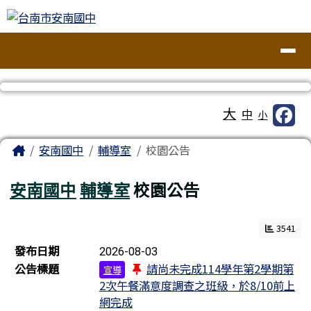
台南市安南國中
跳至主內容區
導覽列
工具列
大
中
小
頁尾區域
主內容區域
Home
安南國中
輔導室
校園公告
安南國中
輔導室
校園公告
3541
新聞列表
發布日期
2026-08-03
公告標題
請尚未完成114學年第2學期第
宣導
2次午餐滿意度調查之班級，於8/10前上
網完成