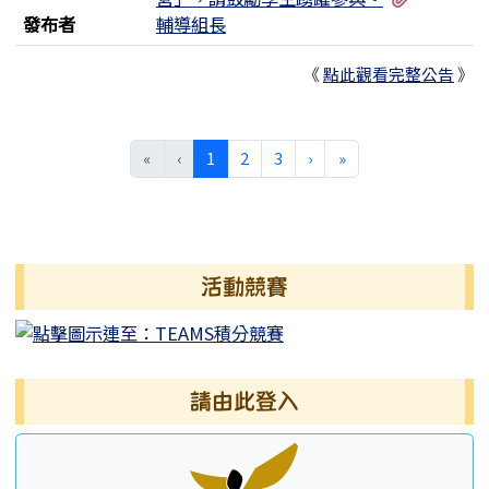
發布者
輔導組長
《
點此觀看完整公告
》
(目前頁次)
下一頁
最後頁
«
‹
1
2
3
›
»
左邊區域內容
活動競賽
請由此登入