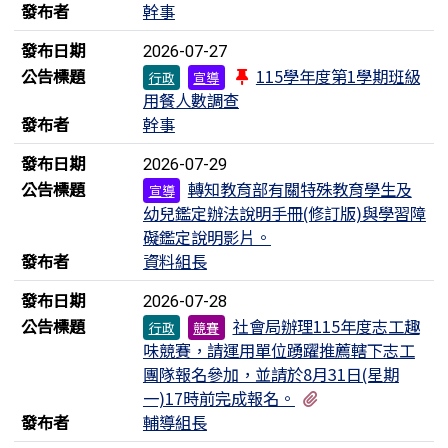
發布者
幹事
發布日期
2026-07-27
公告標題
115學年度第1學期班級
行政
宣導
用餐人數調查
發布者
幹事
發布日期
2026-07-29
公告標題
轉知教育部有關特殊教育學生及
宣導
幼兒鑑定辦法說明手冊(修訂版)與學習障
礙鑑定說明影片。
發布者
資料組長
發布日期
2026-07-28
公告標題
社會局辦理115年度志工趣
行政
競賽
味競賽，請運用單位踴躍推薦轄下志工
團隊報名參加，並請於8月31日(星期
有1個附檔
一)17時前完成報名。
發布者
輔導組長