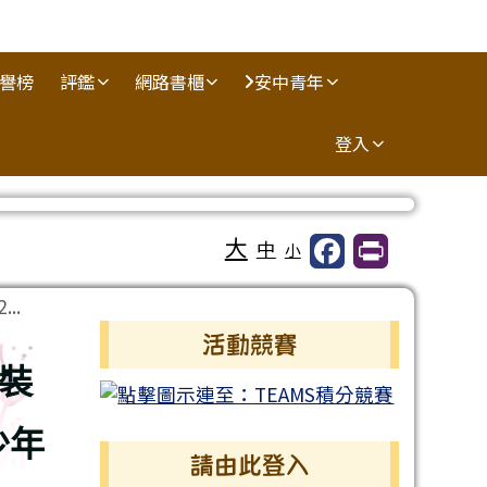
譽榜
評鑑
網路書櫃
安中青年
登入
大
中
小
..
左邊區域內容
活動競賽
裝
少年
請由此登入