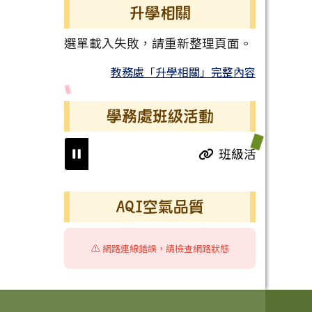
升學相關
選單載入失敗，請重新整理頁面。
教務處「升學相關」完整內容
學務處班級活動
班級活動
右邊區域內容
AQI空氣品質
⚠️ 網路連線錯誤，請檢查網路狀態