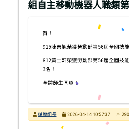
組自主移動機器人職類第
賀！
915陳泰旭榮獲勞動部第56屆全國技
812黃士軒榮獲勞動部第56屆全國
3名！
全體師生同賀！
發布者
輔導組長
29
2026-04-14 10:57:37
發布日期
瀏覽次數