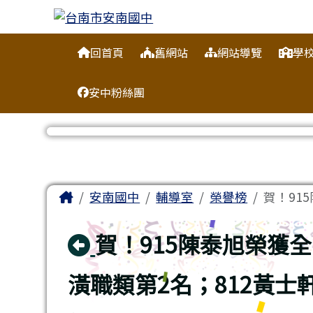
台南市安南國中
跳至主內容區
導覽列
回首頁
舊網站
網站導覽
學
安中粉絲團
工具列
頁尾區域
主內容區域
Home
安南國中
輔導室
榮譽榜
賀！91
回上頁
賀！915陳泰旭榮獲
潢職類第2名；812黃