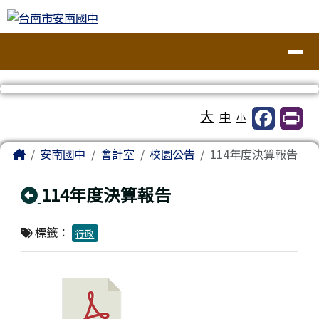
台南市安南國中
跳至主內容區
導覽列
工具列
大
中
小
頁尾區域
主內容區域
Home
安南國中
會計室
校園公告
114年度決算報告
回上頁
114年度決算報告
標籤：
行政