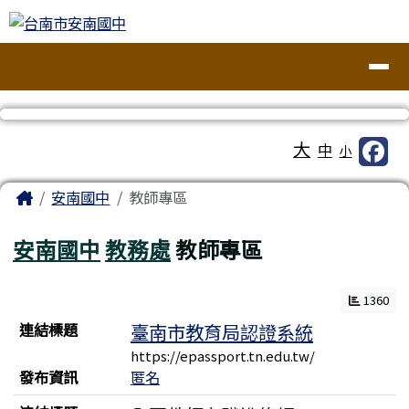
台南市安南國中
跳至主內容區
導覽列
工具列
大
中
小
頁尾區域
主內容區域
Home
安南國中
教師專區
安南國中
教務處
教師專區
1360
連結列表
連結標題
臺南市教育局認證系統
https://epassport.tn.edu.tw/
發布資訊
匿名