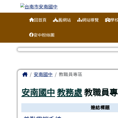
台南市安南國中
跳至主內容區
導覽列
回首頁
舊網站
網站導覽
學
安中粉絲團
工具列
頁尾區域
主內容區域
Home
安南國中
教職員專區
安南國中
教務處
教職員專
連結列表
連結標題