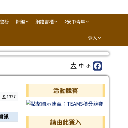
譽榜
評鑑
網路書櫃
安中青年
登入
大
中
小
左邊區域內容
活動競賽
1337
資訊
請由此登入