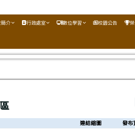
校簡介
行政處室
數位學習
校園公告
榮
區
連結縮圖
發布