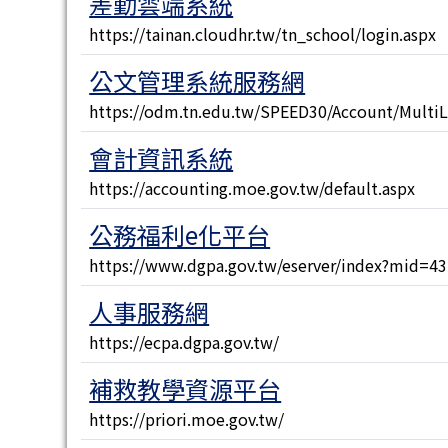
差勤雲端系統
https://tainan.cloudhr.tw/tn_school/login.aspx
公文管理系統服務網
https://odm.tn.edu.tw/SPEED30/Account/Multi
會計資訊系統
https://accounting.moe.gov.tw/default.aspx
公務福利e化平台
https://www.dgpa.gov.tw/eserver/index?mid=4
人事服務網
https://ecpa.dgpa.gov.tw/
補救教學資源平台
https://priori.moe.gov.tw/