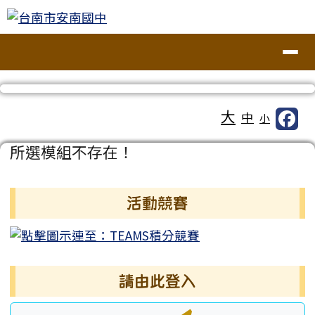
台南市安南國中
跳至主內容區
導覽列
工具列
大
中
小
頁尾區域
主內容區域
所選模組不存在！
左邊區域內容
活動競賽
請由此登入