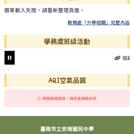
選單載入失敗，請重新整理頁面。
教務處「升學相關」完整內容
學務處班級活動
班級
右邊區域內容
AQI空氣品質
⚠️ 網路連線錯誤，請檢查網路狀態
頁尾區域內容
臺南市立安南國民中學