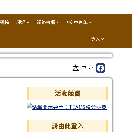
譽榜
評鑑
網路書櫃
安中青年
登入
大
中
小
左邊區域內容
活動競賽
請由此登入