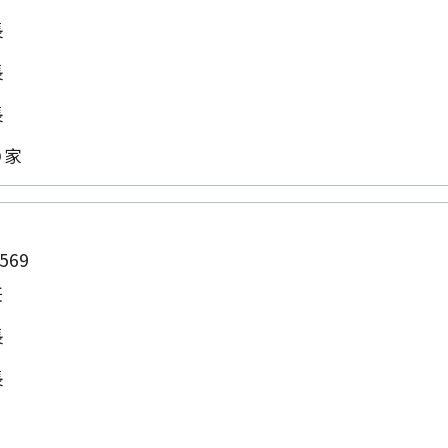
長
長
長
Ｏ家
569
任
長
長