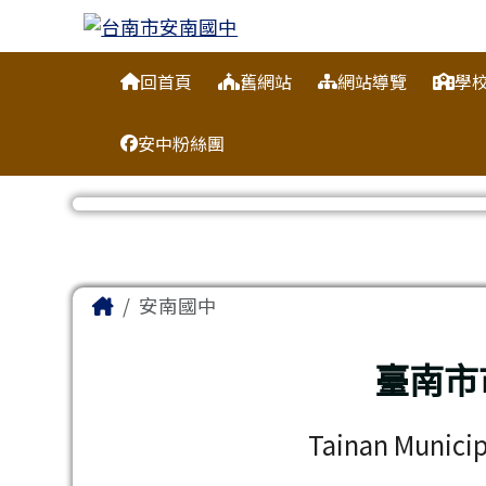
台南市安南國中
跳至主內容區
導覽列
回首頁
舊網站
網站導覽
學
安中粉絲團
工具列
頁尾區域
主內容區域
Home
安南國中
臺南市
Tainan Municip