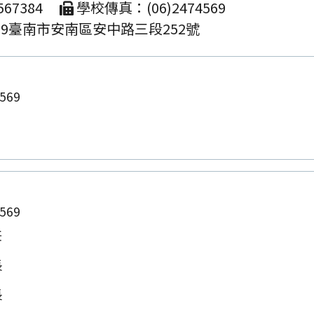
67384
學校傳真：(06)2474569
09臺南市安南區安中路三段252號
569
569
任
長
長